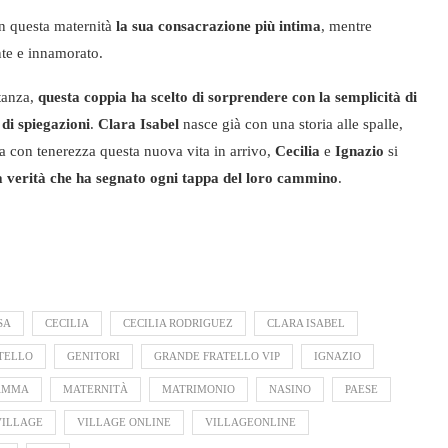
in questa maternità
la sua consacrazione più intima
, mentre
nte e innamorato.
tanza,
questa coppia ha scelto di sorprendere con la semplicità di
di spiegazioni
.
Clara Isabel
nasce già con una storia alle spalle,
a con tenerezza questa nuova vita in arrivo,
Cecilia
e
Ignazio
si
sa verità che ha segnato ogni tappa del loro cammino
.
SA
CECILIA
CECILIA RODRIGUEZ
CLARA ISABEL
TELLO
GENITORI
GRANDE FRATELLO VIP
IGNAZIO
AMMA
MATERNITÀ
MATRIMONIO
NASINO
PAESE
VILLAGE
VILLAGE ONLINE
VILLAGEONLINE