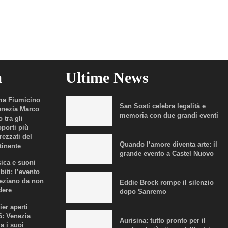
a
Ultime News
a Fiumicino
San Sosti celebra legalità e
enezia Marco
memoria con due grandi eventi
 tra gli
oporti più
rezzati del
Quando l’amore diventa arte: il
tinente
grande evento a Castel Nuovo
ica e suoni
biti: l’evento
eziano da non
Eddie Brock rompe il silenzio
dere
dopo Sanremo
ier aperti
6: Venezia
Aurisina: tutto pronto per il
a i suoi