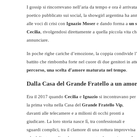
I gossip si rincorrevano nell’aria da tempo e ora è arriva
poetico pubblicato sui social, la showgirl argentina ha ann
alle voci di crisi con
Ignazio Moser
e dando forma a
un s
Cecilia
, rivolgendosi direttamente a quella piccola vita ch
annunciare.
In poche righe cariche d’emozione, la coppia condivide l’i
battito che rimbomba forte nel cuore di due genitori in at
percorso, una scelta d’amore maturata nel tempo
.
Dalla Casa del Grande Fratello a un amo
Era il 2017 quando
Cecilia
e
Ignazio
si incontravano per
la prima volta nella Casa del
Grande Fratello Vip
,
davanti alle telecamere e a milioni di occhi pronti a
giudicare. La loro storia nasce lì, tra confessionali e
sguardi complici, tra il clamore di una rottura improvvisa