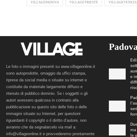
VILLAGEPADOVA
VILLAGETRIESTE
VILLAGEVENEZI
Padov
Edi
sot
Le foto o immagini presenti su www.villageonline.it
aum
sono autoprodotte, omaggio da uffici stampa,
e i
riprese da social media o situate su internet e
dif
costituite da materiale largamente diffuso e
risc
ritenuto di pubblico dominio. Se i soggetti o gli
Pad
autori avessero qualcosa in contrario alla
l’a
pubblicazione su questo sito delle foto o delle
ser
immagini situate su Internet, per questioni
for
riguardanti il copyright o il diritto d’autore, non
Due
avranno che da segnalarcelo via mail a:
ma 
info@villageonline.it e provvederemo prontamente
le 