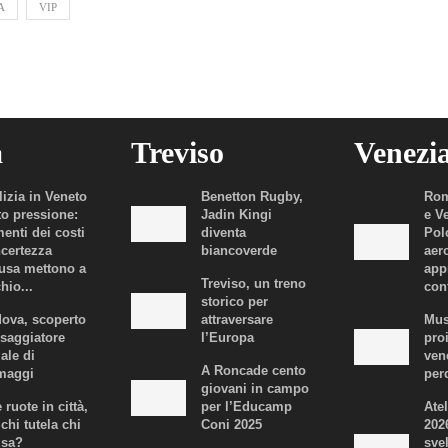
A
VIP
a
Treviso
Venezi
lizia in Veneto
Benetton Rugby,
Rom
to pressione:
Jadin Kingi
e V
enti dei costi
diventa
Polo
ncertezza
biancoverde
aer
fusa mettono a
app
Treviso, un treno
hio...
con
storico per
ova, scoperto
attraversare
Mus
ssaggiatore
l’Europa
proi
iale di
ven
A Roncade cento
maggi
per
giovani in campo
 ruote in città,
per l’Educamp
Atel
chi tutela chi
Coni 2025
202
usa?
svel