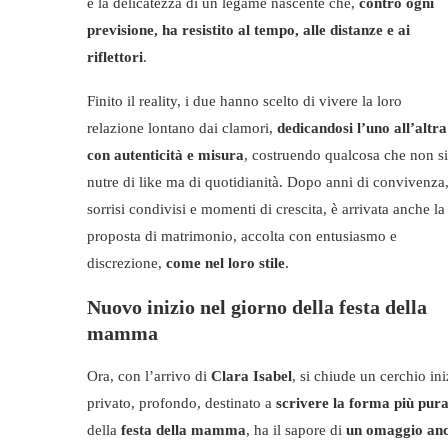
e la delicatezza di un legame nascente che,
contro ogni
previsione, ha resistito al tempo, alle distanze e ai
riflettori
.
Finito il reality, i due hanno scelto di vivere la loro
relazione lontano dai clamori,
dedicandosi l’uno all’altra
con autenticità e misura
, costruendo qualcosa che non si
nutre di like ma di quotidianità. Dopo anni di convivenza
sorrisi condivisi e momenti di crescita, è arrivata anche la
proposta di matrimonio, accolta con entusiasmo e
discrezione,
come nel loro stile
.
Nuovo inizio nel giorno della festa della
mamma
Ora, con l’arrivo di
Clara Isabel
, si chiude un cerchio in
privato, profondo, destinato a
scrivere la forma più pur
della
festa della mamma
, ha il sapore di
un omaggio anch