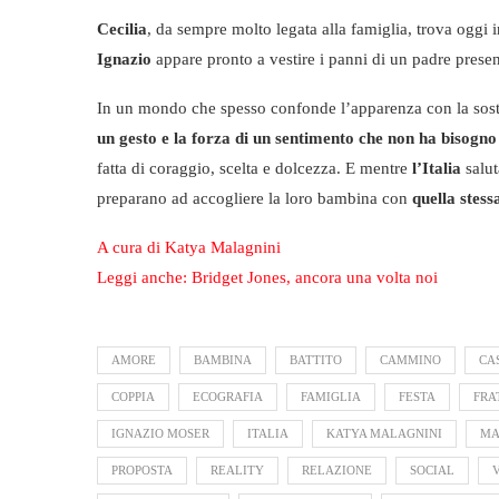
Cecilia
, da sempre molto legata alla famiglia, trova oggi 
Ignazio
appare pronto a vestire i panni di un padre prese
In un mondo che spesso confonde l’apparenza con la sos
un gesto e la forza di un sentimento che non ha bisogno 
fatta di coraggio, scelta e dolcezza. E mentre
l’Italia
salut
preparano ad accogliere la loro bambina con
quella stes
A cura di Katya Malagnini
Leggi anche: Bridget Jones, ancora una volta noi
AMORE
BAMBINA
BATTITO
CAMMINO
CA
COPPIA
ECOGRAFIA
FAMIGLIA
FESTA
FRA
IGNAZIO MOSER
ITALIA
KATYA MALAGNINI
M
PROPOSTA
REALITY
RELAZIONE
SOCIAL