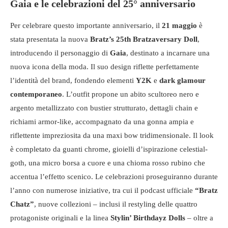
Gaia e le celebrazioni del 25° anniversario
Per celebrare questo importante anniversario, il
21 maggio
è
stata presentata la nuova
Bratz’s 25th Bratzaversary Doll
,
introducendo il personaggio di
Gaia
, destinato a incarnare una
nuova icona della moda. Il suo design riflette perfettamente
l’identità del brand, fondendo elementi
Y2K
e
dark glamour
contemporaneo
. L’outfit propone un abito scultoreo nero e
argento metallizzato con bustier strutturato, dettagli chain e
richiami armor-like, accompagnato da una gonna ampia e
riflettente impreziosita da una maxi bow tridimensionale. Il look
è completato da guanti chrome, gioielli d’ispirazione celestial-
goth, una micro borsa a cuore e una chioma rosso rubino che
accentua l’effetto scenico. Le celebrazioni proseguiranno durante
l’anno con numerose iniziative, tra cui il podcast ufficiale
“Bratz
Chatz”
, nuove collezioni – inclusi il restyling delle quattro
protagoniste originali e la linea
Stylin’ Birthdayz Dolls
– oltre a