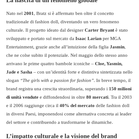
Nato nel
2001
, Bratz si è affermato ben oltre il concetto
tradizionale di fashion doll, diventando un vero fenomeno
culturale. Il progetto ideato dal designer
Carter Bryant
è stato
sviluppato e portato sul mercato da
Isaac Larian
per MGA
Entertainment, grazie anche all’intuizione della figlia
Jasmin
,
che ne colse subito il potenziale. Nel maggio dello stesso anno
arrivano le prime quattro bambole iconiche –
Cloe, Yasmin,
Jade e Sasha
– con un’identità forte e distintiva sintetizzata nello
slogan
“The girls with a passion for fashion”
. In breve tempo, il
brand registra una crescita straordinaria, superando i
150 milioni
di unità vendute
e diffondendosi in oltre
80 mercati
. Tra il 2003
e il 2006 raggiunge circa il
40% del mercato
delle fashion doll
in diversi Paesi, imponendosi come alternativa concreta ai leader
del settore e contribuendo a trasformarne le dinamiche.
L’impatto culturale e la visione del brand