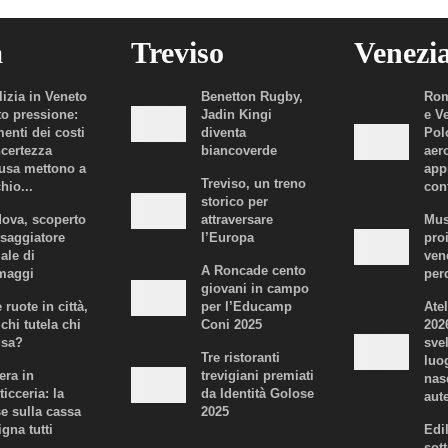
a
Treviso
Venezi
lizia in Veneto
Benetton Rugby,
Rom
to pressione:
Jadin Kingi
e V
enti dei costi
diventa
Polo
ncertezza
biancoverde
aer
fusa mettono a
app
Treviso, un treno
hio...
con
storico per
ova, scoperto
attraversare
Mus
ssaggiatore
l’Europa
proi
iale di
ven
A Roncade cento
maggi
per
giovani in campo
 ruote in città,
per l’Educamp
Atel
chi tutela chi
Coni 2025
202
usa?
svel
Tre ristoranti
luo
era in
trevigiani premiati
nas
ticceria: la
da Identità Golose
aute
se sulla cassa
2025
igna tutti
Edi
sot