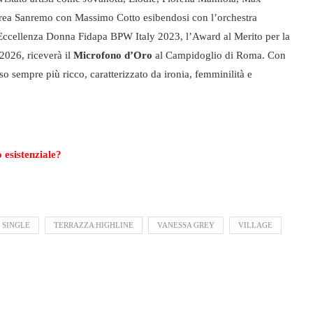
i Area Sanremo con Massimo Cotto esibendosi con l’orchestra
o Eccellenza Donna Fidapa BPW Italy 2023, l’Award al Merito per la
2026, riceverà il
Microfono d’Oro
al Campidoglio di Roma. Con
so sempre più ricco, caratterizzato da ironia, femminilità e
 esistenziale?
SINGLE
TERRAZZA HIGHLINE
VANESSA GREY
VILLAGE