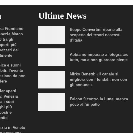
a
Ultime News
a Fiumicino
Beppe Convertini riparte alla
enezia Marco
scoperta dei tesori nascosti
 tra gli
d’Italia
oporti più
rezzati del
Abbiamo imparato a fotografare
tinente
tutto, ma a non guardare niente
ica e suoni
biti: l’evento
Mirko Benetti: «Il canale si
eziano da non
migliora con i fondali, non con
dere
gli annunci»
ier aperti
6: Venezia
Falcon 9 contro la Luna, manca
a i suoi
poco all’impatto
ghi più
costi e
ntici
lizia in Veneto
to pressione: