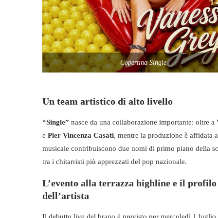
Copertina Single
Un team artistico di alto livello
“Single”
nasce da una collaborazione importante: oltre a
e
Pier Vincenza Casati
, mentre la produzione è affidata 
musicale contribuiscono due nomi di primo piano della sc
tra i chitarristi più apprezzati del pop nazionale.
L’evento alla terrazza highline e il profilo
dell’artista
Il debutto live del brano è previsto per mercoledì 1 luglio