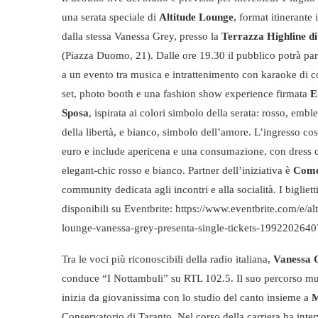
una serata speciale di
Altitude Lounge
, format itinerante 
dalla stessa Vanessa Grey, presso la
Terrazza Highline d
(Piazza Duomo, 21). Dalle ore 19.30 il pubblico potrà par
a un evento tra musica e intrattenimento con karaoke di c
set, photo booth e una fashion show experience firmata
E
Sposa
, ispirata ai colori simbolo della serata: rosso, emb
della libertà, e bianco, simbolo dell’amore. L’ingresso co
euro e include apericena e una consumazione, con dress 
elegant-chic rosso e bianco. Partner dell’iniziativa è
Com
community dedicata agli incontri e alla socialità. I bigliett
disponibili su Eventbrite: https://www.eventbrite.com/e/alt
lounge-vanessa-grey-presenta-single-tickets-1992202640
Tra le voci più riconoscibili della radio italiana,
Vanessa 
conduce “I Nottambuli” su RTL 102.5. Il suo percorso mu
inizia da giovanissima con lo studio del canto insieme a
M
Conservatorio di Taranto. Nel corso della carriera ha inte