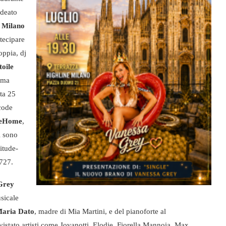
ideato
i Milano
tecipare
oppia, dj
toile
lema
sta 25
code
eHome
,
i sono
itude-
727.
Grey
sicale
aria Dato
, madre di Mia Martini, e del pianoforte al
rvistato artisti come Jovanotti, Elodie, Fiorella Mannoia, Max