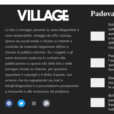
Padov
Edi
sot
Le foto o immagini presenti su www.villageonline.it
aum
sono autoprodotte, omaggio da uffici stampa,
e i
riprese da social media o situate su internet e
dif
costituite da materiale largamente diffuso e
risc
ritenuto di pubblico dominio. Se i soggetti o gli
Pad
autori avessero qualcosa in contrario alla
l’a
pubblicazione su questo sito delle foto o delle
ser
immagini situate su Internet, per questioni
for
riguardanti il copyright o il diritto d’autore, non
Due
avranno che da segnalarcelo via mail a:
ma 
info@villageonline.it e provvederemo prontamente
le 
a rimuoverle e alla risoluzione del problema.
Buf
pas
fra
ind