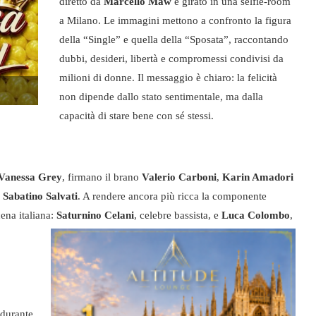
diretto da
Marcello Maw
e girato in una selfie-room
a Milano. Le immagini mettono a confronto la figura
della “Single” e quella della “Sposata”, raccontando
dubbi, desideri, libertà e compromessi condivisi da
milioni di donne. Il messaggio è chiaro: la felicità
non dipende dallo stato sentimentale, ma dalla
capacità di stare bene con sé stessi.
Vanessa Grey
, firmano il brano
Valerio Carboni
,
Karin Amadori
a
Sabatino Salvati
. A rendere ancora più ricca la componente
ena italiana:
Saturnino Celani
, celebre bassista, e
Luca Colombo
,
 durante