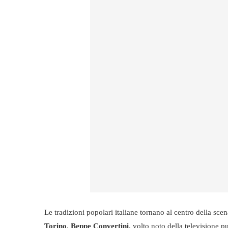
Le tradizioni popolari italiane tornano al centro della sc
Torino
.
Beppe Convertini
, volto noto della televisione p