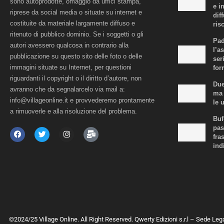
sono autoprodotte, omaggio da uffici stampa,
e i
riprese da social media o situate su internet e
dif
costituite da materiale largamente diffuso e
risc
ritenuto di pubblico dominio. Se i soggetti o gli
Pad
autori avessero qualcosa in contrario alla
l’a
pubblicazione su questo sito delle foto o delle
ser
immagini situate su Internet, per questioni
for
riguardanti il copyright o il diritto d’autore, non
Due
avranno che da segnalarcelo via mail a:
ma 
info@villageonline.it e provvederemo prontamente
le 
a rimuoverle e alla risoluzione del problema.
Buf
pas
fra
ind
©2024/25 Village Online. All Right Reserved. Qwerty Edizioni s.r.l – Sede Leg