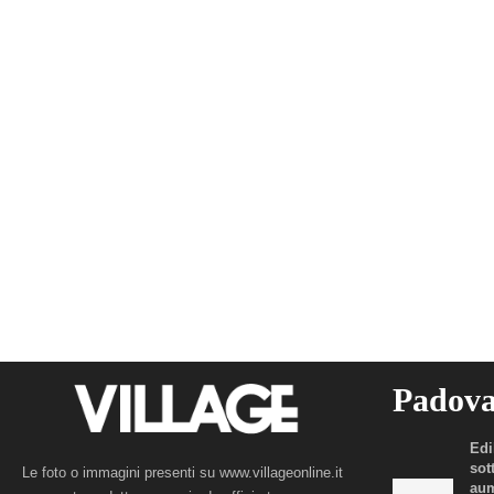
Padov
Edi
sot
Le foto o immagini presenti su www.villageonline.it
aum