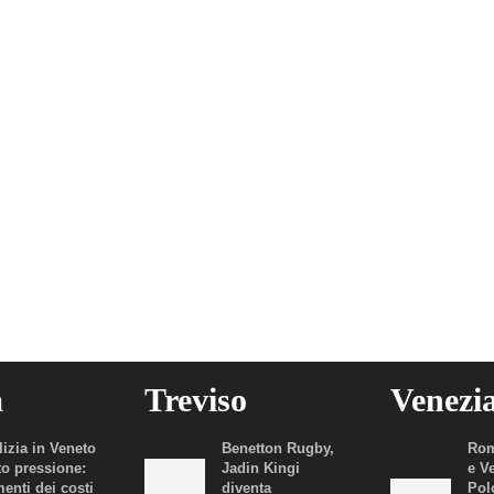
a
Treviso
Venezi
lizia in Veneto
Benetton Rugby,
Rom
to pressione:
Jadin Kingi
e V
enti dei costi
diventa
Polo