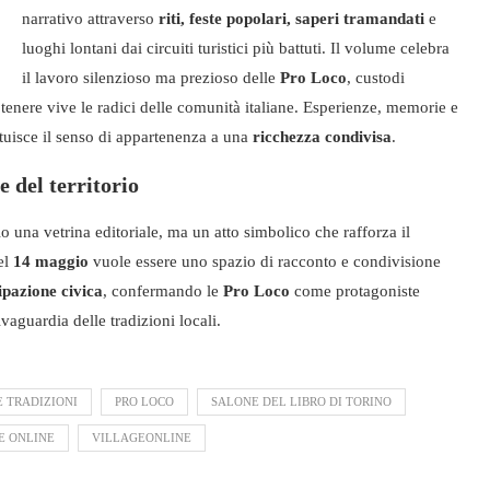
narrativo attraverso
riti, feste popolari, saperi tramandati
e
luoghi lontani dai circuiti turistici più battuti. Il volume celebra
il lavoro silenzioso ma prezioso delle
Pro Loco
, custodi
tenere vive le radici delle comunità italiane. Esperienze, memorie e
tituisce il senso di appartenenza a una
ricchezza condivisa
.
e del territorio
o una vetrina editoriale, ma un atto simbolico che rafforza il
el
14 maggio
vuole essere uno spazio di racconto e condivisione
ipazione civica
, confermando le
Pro Loco
come protagoniste
lvaguardia delle tradizioni locali.
E TRADIZIONI
PRO LOCO
SALONE DEL LIBRO DI TORINO
E ONLINE
VILLAGEONLINE