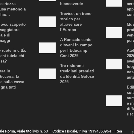
ncertezza
biancoverde
aer
fusa mettono a
app
Treviso, un treno
hio...
con
storico per
ova, scoperto
attraversare
Mus
ssaggiatore
l’Europa
proi
iale di
ven
A Roncade cento
maggi
per
giovani in campo
 ruote in città,
per l’Educamp
Atel
chi tutela chi
Coni 2025
202
usa?
svel
Tre ristoranti
luo
era in
trevigiani premiati
nas
ticceria: la
da Identità Golose
aute
se sulla cassa
2025
igna tutti
Edi
sot
aum
e i
dif
risc
ale Roma, Viale tito livio n. 60 – Codice Fiscale/P. iva 13194860964 – Rea
I