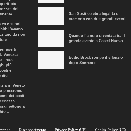
oporti più
rezzati del
San Sosti celebra legalità e
tinente
memoria con due grandi eventi
ica e suoni
biti: l’evento
eziano da non
Quando l’amore diventa arte: il
dere
grande evento a Castel Nuovo
ier aperti
6: Venezia
Eddie Brock rompe il silenzio
a i suoi
dopo Sanremo
ghi più
costi e
ntici
lizia in Veneto
to pressione:
enti dei costi
ncertezza
fusa mettono a
hio...
mprint
Disconoscimento
Privacy Policy (UE)
Cookie Policy (UE)