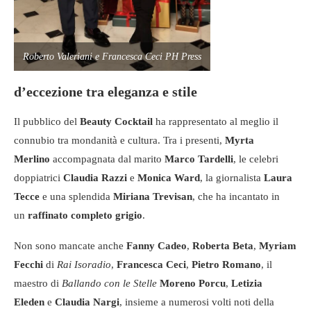
Roberto Valeriani e Francesca Ceci PH Press
d’eccezione tra eleganza e stile
Il pubblico del
Beauty Cocktail
ha rappresentato al meglio il
connubio tra mondanità e cultura. Tra i presenti,
Myrta
Merlino
accompagnata dal marito
Marco Tardelli
, le celebri
doppiatrici
Claudia Razzi
e
Monica Ward
, la giornalista
Laura
Tecce
e una splendida
Miriana Trevisan
, che ha incantato in
un
raffinato completo grigio
.
Non sono mancate anche
Fanny Cadeo
,
Roberta Beta
,
Myriam
Fecchi
di
Rai Isoradio
,
Francesca Ceci
,
Pietro Romano
, il
maestro di
Ballando con le Stelle
Moreno Porcu
,
Letizia
Eleden
e
Claudia Nargi
, insieme a numerosi volti noti della