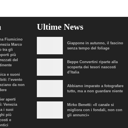
a
Ultime News
a Fiumicino
Giappone in autunno, il fascino
enezia Marco
senza tempo del foliage
 tra gli
oporti più
rezzati del
Beppe Convertini riparte alla
tinente
scoperta dei tesori nascosti
d’Italia
ica e suoni
biti: l’evento
eziano da non
Abbiamo imparato a fotografare
dere
tutto, ma a non guardare niente
ier aperti
6: Venezia
Mirko Benetti: «Il canale si
a i suoi
migliora con i fondali, non con
ghi più
gli annunci»
costi e
ntici