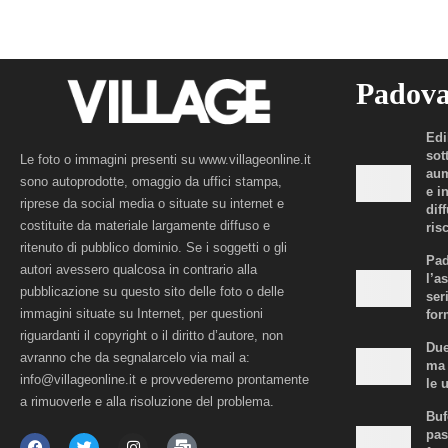
Padov
Edi
sot
Le foto o immagini presenti su www.villageonline.it
aum
sono autoprodotte, omaggio da uffici stampa,
e i
riprese da social media o situate su internet e
dif
costituite da materiale largamente diffuso e
risc
ritenuto di pubblico dominio. Se i soggetti o gli
Pad
autori avessero qualcosa in contrario alla
l’a
pubblicazione su questo sito delle foto o delle
ser
immagini situate su Internet, per questioni
for
riguardanti il copyright o il diritto d’autore, non
Due
avranno che da segnalarcelo via mail a:
ma 
info@villageonline.it e provvederemo prontamente
le 
a rimuoverle e alla risoluzione del problema.
Buf
pas