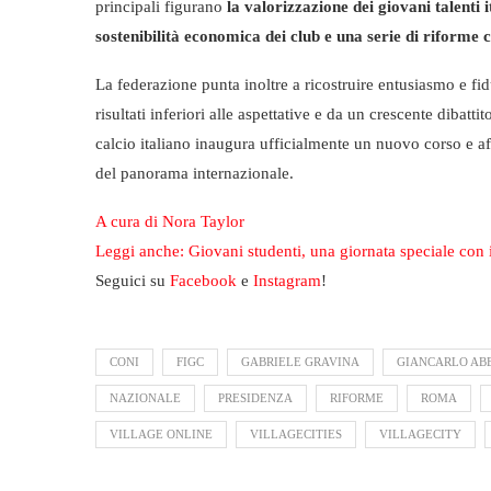
principali figurano
la valorizzazione dei giovani talenti 
sostenibilità economica dei club e una serie di riforme 
La federazione punta inoltre a ricostruire entusiasmo e fiduc
risultati inferiori alle aspettative e da un crescente dibat
calcio italiano inaugura ufficialmente un nuovo corso e aff
del panorama internazionale.
A cura di Nora Taylor
Leggi anche: Giovani studenti, una giornata speciale con 
Seguici su
Facebook
e
Instagram
!
CONI
FIGC
GABRIELE GRAVINA
GIANCARLO AB
NAZIONALE
PRESIDENZA
RIFORME
ROMA
VILLAGE ONLINE
VILLAGECITIES
VILLAGECITY