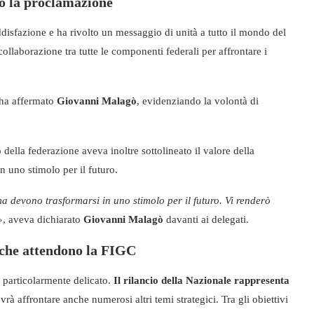
o la proclamazione
disfazione e ha rivolto un messaggio di unità a tutto il mondo del
collaborazione tra tutte le componenti federali per affrontare i
 ha affermato
Giovanni Malagò
, evidenziando la volontà di
ella federazione aveva inoltre sottolineato il valore della
in uno stimolo per il futuro.
a devono trasformarsi in uno stimolo per il futuro. Vi renderò
»
, aveva dichiarato
Giovanni Malagò
davanti ai delegati.
e che attendono la FIGC
particolarmente delicato.
Il rilancio della Nazionale rappresenta
rà affrontare anche numerosi altri temi strategici. Tra gli obiettivi