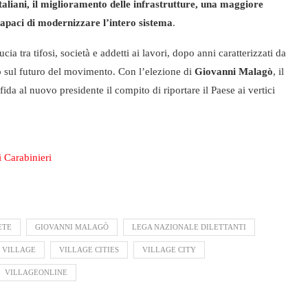
italiani, il miglioramento delle infrastrutture, una maggiore
capaci di modernizzare l’intero sistema
.
ia tra tifosi, società e addetti ai lavori, dopo anni caratterizzati da
tito sul futuro del movimento. Con l’elezione di
Giovanni Malagò
, il
ida al nuovo presidente il compito di riportare il Paese ai vertici
i Carabinieri
ETE
GIOVANNI MALAGÒ
LEGA NAZIONALE DILETTANTI
VILLAGE
VILLAGE CITIES
VILLAGE CITY
VILLAGEONLINE