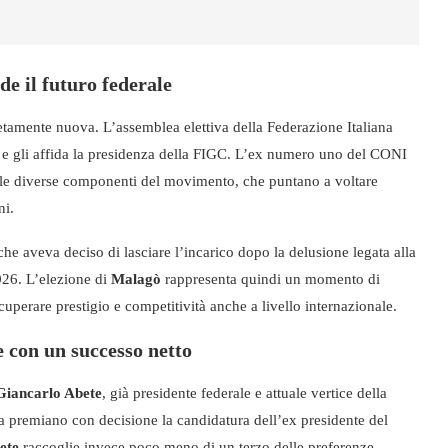
de il futuro federale
etamente nuova. L’assemblea elettiva della Federazione Italiana
e gli affida la presidenza della FIGC. L’ex numero uno del CONI
lle diverse componenti del movimento, che puntano a voltare
ni.
 che aveva deciso di lasciare l’incarico dopo la delusione legata alla
026. L’elezione di
Malagò
rappresenta quindi un momento di
recuperare prestigio e competitività anche a livello internazionale.
e con un successo netto
Giancarlo Abete
, già presidente federale e attuale vertice della
ea premiano con decisione la candidatura dell’ex presidente del
ete
raccoglie invece poco meno di un terzo delle preferenze,