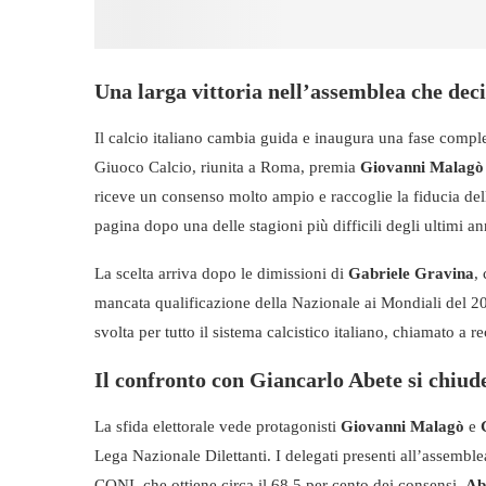
Una larga vittoria nell’assemblea che deci
Il calcio italiano cambia guida e inaugura una fase compl
Giuoco Calcio, riunita a Roma, premia
Giovanni Malagò
riceve un consenso molto ampio e raccoglie la fiducia de
pagina dopo una delle stagioni più difficili degli ultimi an
La scelta arriva dopo le dimissioni di
Gabriele Gravina
,
mancata qualificazione della Nazionale ai Mondiali del 2
svolta per tutto il sistema calcistico italiano, chiamato a 
Il confronto con Giancarlo Abete si chiud
La sfida elettorale vede protagonisti
Giovanni Malagò
e
Lega Nazionale Dilettanti. I delegati presenti all’assembl
CONI, che ottiene circa il 68,5 per cento dei consensi.
Ab