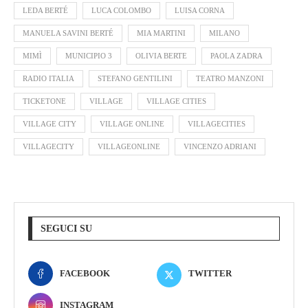
LEDA BERTÉ
LUCA COLOMBO
LUISA CORNA
MANUELA SAVINI BERTÉ
MIA MARTINI
MILANO
MIMÌ
MUNICIPIO 3
OLIVIA BERTE
PAOLA ZADRA
RADIO ITALIA
STEFANO GENTILINI
TEATRO MANZONI
TICKETONE
VILLAGE
VILLAGE CITIES
VILLAGE CITY
VILLAGE ONLINE
VILLAGECITIES
VILLAGECITY
VILLAGEONLINE
VINCENZO ADRIANI
SEGUCI SU
FACEBOOK
TWITTER
INSTAGRAM