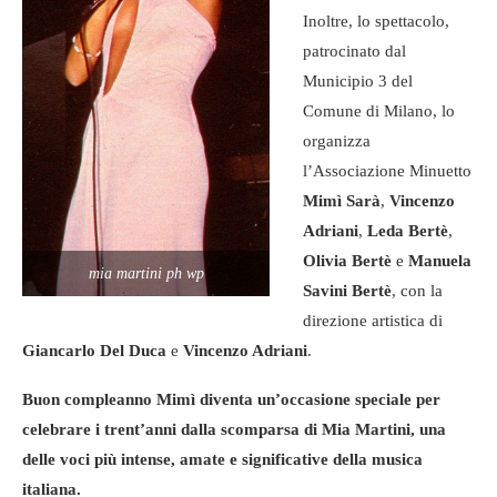
Inoltre, lo spettacolo,
patrocinato dal
Municipio 3 del
Comune di Milano, lo
organizza
l’Associazione Minuetto
Mimì Sarà
,
Vincenzo
Adriani
,
Leda Bertè
,
Olivia Bertè
e
Manuela
mia martini ph wp
Savini Bertè
, con la
direzione artistica di
Giancarlo Del Duca
e
Vincenzo Adriani
.
Buon compleanno Mimì diventa un’occasione speciale per
celebrare i trent’anni dalla scomparsa di Mia Martini, una
delle voci più intense, amate e significative della musica
italiana.