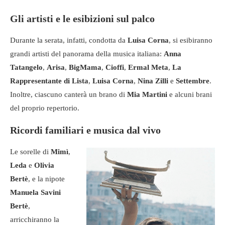
Gli artisti e le esibizioni sul palco
Durante la serata, infatti, condotta da
Luisa Corna
, si esibiranno
grandi artisti del panorama della musica italiana:
Anna
Tatangelo
,
Arisa
,
BigMama
,
Cioffi
,
Ermal Meta
,
La
Rappresentante di Lista
,
Luisa Corna
,
Nina Zilli
e
Settembre
.
Inoltre, ciascuno canterà un brano di
Mia Martini
e alcuni brani
del proprio repertorio.
Ricordi familiari e musica dal vivo
Le sorelle di
Mimì
,
Leda
e
Olivia
Bertè
, e la nipote
Manuela Savini
Bertè
,
arricchiranno la