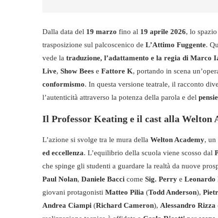
Dalla data del
19 marzo
fino al
19 aprile 2026
, lo spazi
trasposizione sul palcoscenico de
L’Attimo Fuggente
. Qu
vede la
traduzione, l’adattamento e la regia di Marco I
Live
,
Show Bees
e
Fattore K
, portando in scena un’opera
conformismo
. In questa versione teatrale, il racconto di
l’autenticità attraverso la potenza della parola e del
pensie
Il Professor Keating e il cast alla Welto
L’azione si svolge tra le mura della
Welton Academy
, un
ed eccellenza
. L’equilibrio della scuola viene scosso dal
che spinge gli studenti a guardare la realtà da nuove prosp
Paul Nolan
,
Daniele Bacci
come
Sig. Perry
e
Leonardo 
giovani protagonisti
Matteo Pilia
(
Todd Anderson
),
Piet
Andrea Ciampi
(
Richard Cameron
),
Alessandro Rizza