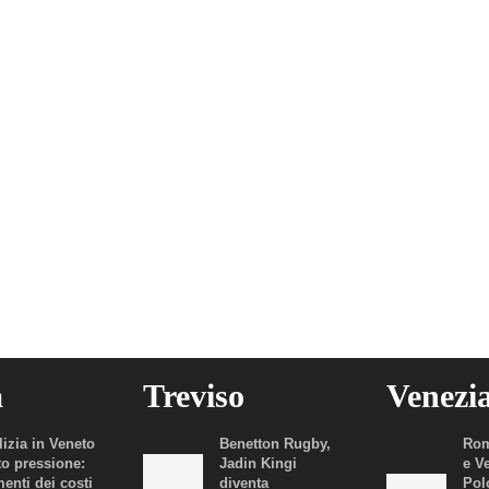
a
Treviso
Venezi
lizia in Veneto
Benetton Rugby,
Rom
to pressione:
Jadin Kingi
e V
enti dei costi
diventa
Polo