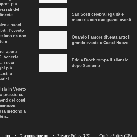
oporti più
rezzati del
San Sosti celebra legalità e
tinente
memoria con due grandi eventi
ica e suoni
biti: l’evento
eziano da non
Quando l’amore diventa arte: il
dere
grande evento a Castel Nuovo
ier aperti
6: Venezia
Eddie Brock rompe il silenzio
a i suoi
dopo Sanremo
ghi più
costi e
ntici
lizia in Veneto
to pressione:
enti dei costi
ncertezza
fusa mettono a
hio...
mprint
Disconoscimento
Privacy Policy (UE)
Cookie Policy (UE)