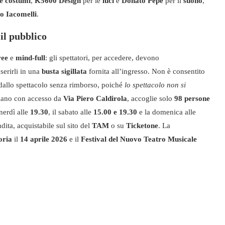
 e costumi
,
K5600 Design
per le
luci
e
Donato Pepe
per il
suono
,
o Iacomelli
.
il pubblico
ree
e
mind-full
: gli spettatori, per accedere, devono
serirli in una
busta sigillata
fornita all’ingresso. Non è consentito
 dallo spettacolo senza rimborso, poiché
lo spettacolo non si
 piano con accesso da
Via Piero Caldirola
, accoglie solo
98 persone
nerdì alle
19.30
, il sabato alle
15.00 e 19.30
e la domenica alle
ita, acquistabile sul sito del
TAM
o su
Ticketone
. La
oria
il
14 aprile 2026
e il
Festival del Nuovo Teatro Musicale