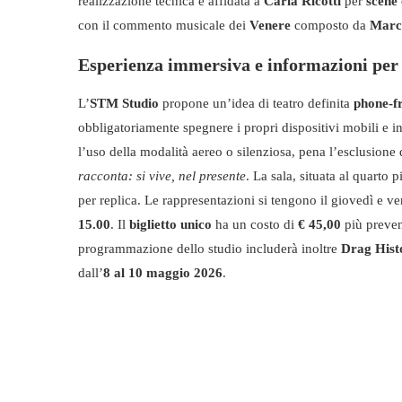
realizzazione tecnica è affidata a
Carla Ricotti
per
scene
con il commento musicale dei
Venere
composto da
Marc
Esperienza immersiva e informazioni per 
L’
STM Studio
propone un’idea di teatro definita
phone-f
obbligatoriamente spegnere i propri dispositivi mobili e in
l’uso della modalità aereo o silenziosa, pena l’esclusione
racconta: si vive, nel presente
. La sala, situata al quarto
per replica. Le rappresentazioni si tengono il giovedì e ve
15.00
. Il
biglietto unico
ha un costo di
€ 45,00
più prevend
programmazione dello studio includerà inoltre
Drag Hist
dall’
8 al 10 maggio 2026
.