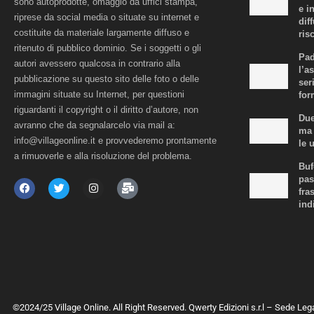
sono autoprodotte, omaggio da uffici stampa,
e i
riprese da social media o situate su internet e
dif
costituite da materiale largamente diffuso e
risc
ritenuto di pubblico dominio. Se i soggetti o gli
Pad
autori avessero qualcosa in contrario alla
l’a
pubblicazione su questo sito delle foto o delle
ser
immagini situate su Internet, per questioni
for
riguardanti il copyright o il diritto d’autore, non
Due
avranno che da segnalarcelo via mail a:
ma 
info@villageonline.it e provvederemo prontamente
le 
a rimuoverle e alla risoluzione del problema.
Buf
pas
fra
ind
©2024/25 Village Online. All Right Reserved. Qwerty Edizioni s.r.l – Sede Leg