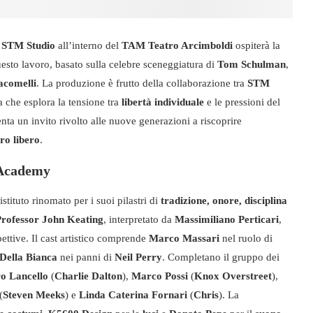
o
STM Studio
all’interno del
TAM Teatro Arcimboldi
ospiterà la
esto lavoro, basato sulla celebre sceneggiatura di
Tom Schulman
,
acomelli
. La produzione è frutto della collaborazione tra
STM
 che esplora la tensione tra
libertà individuale
e le pressioni del
venta un invito rivolto alle nuove generazioni a riscoprire
ro libero
.
n Academy
 istituto rinomato per i suoi pilastri di
tradizione, onore, disciplina
Professor John Keating
, interpretato da
Massimiliano Perticari
,
ettive. Il cast artistico comprende
Marco Massari
nel ruolo di
Della Bianca
nei panni di
Neil Perry
. Completano il gruppo dei
ro Lancello
(
Charlie Dalton
),
Marco Possi
(
Knox Overstreet
),
(
Steven Meeks
) e
Linda Caterina Fornari
(
Chris
). La