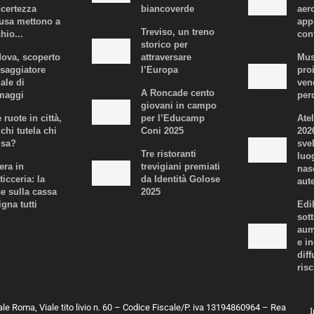
ncertezza
biancoverde
aer
fusa mettono a
app
Treviso, un treno
hio...
con
storico per
ova, scoperto
attraversare
Mus
ssaggiatore
l’Europa
proi
iale di
ven
A Roncade cento
maggi
per
giovani in campo
 ruote in città,
per l’Educamp
Atel
chi tutela chi
Coni 2025
202
usa?
svel
Tre ristoranti
luo
era in
trevigiani premiati
nas
ticceria: la
da Identità Golose
aute
se sulla cassa
2025
igna tutti
Edi
sot
aum
e i
dif
risc
ale Roma, Viale tito livio n. 60 – Codice Fiscale/P. iva 13194860964 – Rea
I