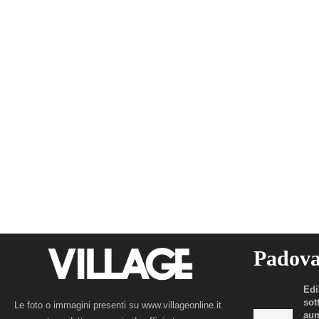
Padov
Edi
sot
Le foto o immagini presenti su www.villageonline.it
aum