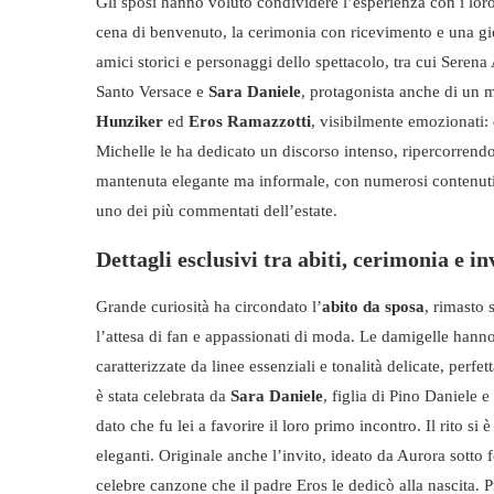
Gli sposi hanno voluto condividere l’esperienza con i loro
cena di benvenuto, la cerimonia con ricevimento e una giorn
amici storici e personaggi dello spettacolo, tra cui Seren
Santo Versace e
Sara Daniele
, protagonista anche di un
Hunziker
ed
Eros Ramazzotti
, visibilmente emozionati: 
Michelle le ha dedicato un discorso intenso, ripercorrendo
mantenuta elegante ma informale, con numerosi contenuti 
uno dei più commentati dell’estate.
Dettagli esclusivi tra abiti, cerimonia e inv
Grande curiosità ha circondato l’
abito da sposa
, rimasto 
l’attesa di fan e appassionati di moda. Le damigelle hanno
caratterizzate da linee essenziali e tonalità delicate, perf
è stata celebrata da
Sara Daniele
, figlia di Pino Daniele 
dato che fu lei a favorire il loro primo incontro. Il rito si
eleganti. Originale anche l’invito, ideato da Aurora sotto f
celebre canzone che il padre Eros le dedicò alla nascita.