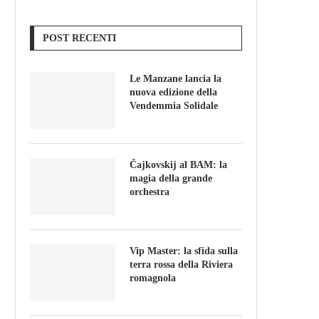
POST RECENTI
Le Manzane lancia la
nuova edizione della
Vendemmia Solidale
Čajkovskij al BAM: la
magia della grande
orchestra
Vip Master: la sfida sulla
terra rossa della Riviera
romagnola