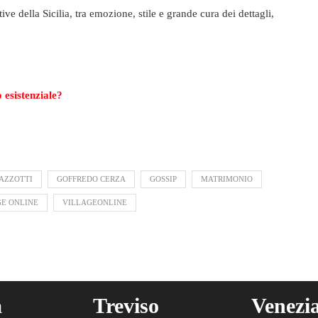
ive della Sicilia, tra emozione, stile e grande cura dei dettagli,
 esistenziale?
AZZOTTI
GOFFREDO CERZA
GOSSIP
MATRIMONIO
GE ONLINE
VILLAGEONLINE
a
Treviso
Venezi