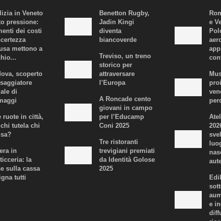
lizia in Veneto
Benetton Rugby,
Rom
to pressione:
Jadin Kingi
e V
enti dei costi
diventa
Polo
ncertezza
biancoverde
aer
fusa mettono a
app
Treviso, un treno
hio...
con
storico per
ova, scoperto
attraversare
Mus
ssaggiatore
l’Europa
proi
iale di
ven
A Roncade cento
maggi
per
giovani in campo
 ruote in città,
per l’Educamp
Atel
chi tutela chi
Coni 2025
202
usa?
svel
Tre ristoranti
luo
era in
trevigiani premiati
nas
ticceria: la
da Identità Golose
aute
se sulla cassa
2025
igna tutti
Edi
sot
aum
e i
dif