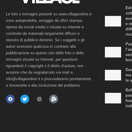
Edi
sot
Le foto o immagini presenti su www.villageonline.it
aum
sono autoprodotte, omaggio da uffici stampa,
e i
riprese da social media o situate su internet e
dif
costituite da materiale largamente diffuso e
risc
ritenuto di pubblico dominio. Se i soggetti o gli
Pad
autori avessero qualcosa in contrario alla
l’a
pubblicazione su questo sito delle foto o delle
ser
immagini situate su Internet, per questioni
for
riguardanti il copyright o il diritto d’autore, non
Due
avranno che da segnalarcelo via mail a:
ma 
info@villageonline.it e provvederemo prontamente
le 
a rimuoverle e alla risoluzione del problema.
Buf
pas
fra
ind