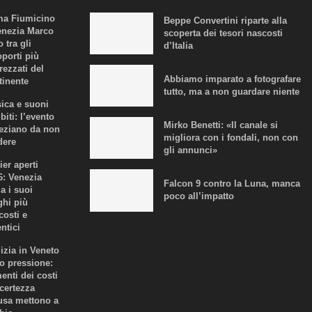
a Fiumicino
Beppe Convertini riparte alla
enezia Marco
scoperta dei tesori nascosti
 tra gli
d’Italia
oporti più
rezzati del
Abbiamo imparato a fotografare
tinente
tutto, ma a non guardare niente
ica e suoni
biti: l’evento
Mirko Benetti: «Il canale si
eziano da non
migliora con i fondali, non con
dere
gli annunci»
ier aperti
6: Venezia
Falcon 9 contro la Luna, manca
a i suoi
poco all’impatto
ghi più
costi e
ntici
lizia in Veneto
to pressione:
enti dei costi
ncertezza
fusa mettono a