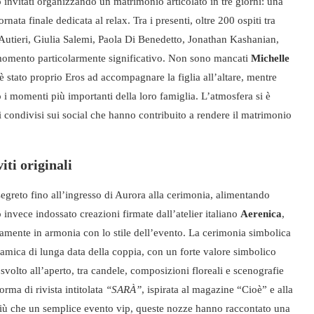
 invitati organizzando un matrimonio articolato in tre giorni: una
ata finale dedicata al relax. Tra i presenti, oltre 200 ospiti tra
a Autieri, Giulia Salemi, Paola Di Benedetto, Jonathan Kashanian,
 momento particolarmente significativo. Non sono mancati
Michelle
è stato proprio Eros ad accompagnare la figlia all’altare, mentre
 i momenti più importanti della loro famiglia. L’atmosfera si è
condivisi sui social che hanno contribuito a rendere il matrimonio
iti originali
segreto fino all’ingresso di Aurora alla cerimonia, alimentando
 invece indossato creazioni firmate dall’atelier italiano
Aerenica
,
ettamente in armonia con lo stile dell’evento. La cerimonia simbolica
e amica di lunga data della coppia, con un forte valore simbolico
 è svolto all’aperto, tra candele, composizioni floreali e scenografie
orma di rivista intitolata
“SARÀ”
, ispirata al magazine “Cioè” e alla
 Più che un semplice evento vip, queste nozze hanno raccontato una