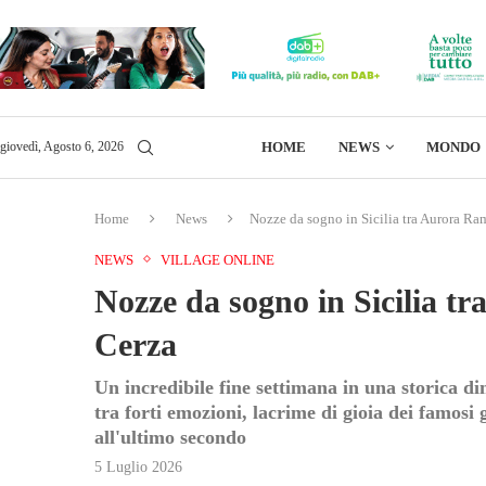
HOME
NEWS
MONDO
giovedì, Agosto 6, 2026
Home
News
Nozze da sogno in Sicilia tra Aurora Ra
NEWS
VILLAGE ONLINE
Nozze da sogno in Sicilia t
Cerza
Un incredibile fine settimana in una storica di
tra forti emozioni, lacrime di gioia dei famosi 
all'ultimo secondo
5 Luglio 2026