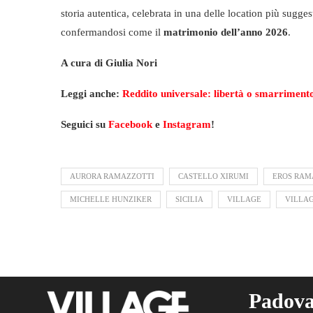
storia autentica, celebrata in una delle location più suggest
confermandosi come il
matrimonio dell’anno 2026
.
A cura di Giulia Nori
Leggi anche:
Reddito universale: libertà o smarrimento
Seguici su
Facebook
e
Instagram
!
AURORA RAMAZZOTTI
CASTELLO XIRUMI
EROS RAM
MICHELLE HUNZIKER
SICILIA
VILLAGE
VILLA
Padov