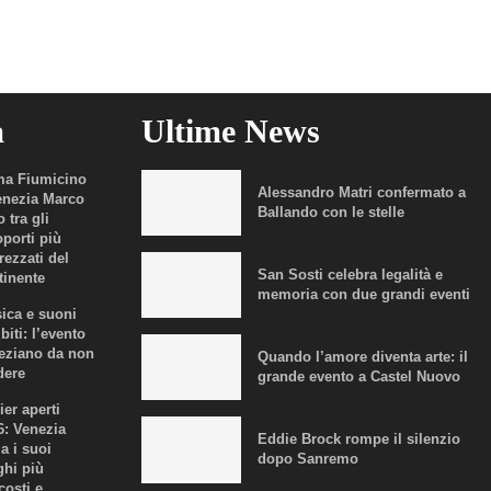
a
Ultime News
a Fiumicino
Alessandro Matri confermato a
enezia Marco
Ballando con le stelle
 tra gli
oporti più
rezzati del
San Sosti celebra legalità e
tinente
memoria con due grandi eventi
ica e suoni
biti: l’evento
eziano da non
Quando l’amore diventa arte: il
dere
grande evento a Castel Nuovo
ier aperti
6: Venezia
Eddie Brock rompe il silenzio
a i suoi
dopo Sanremo
ghi più
costi e