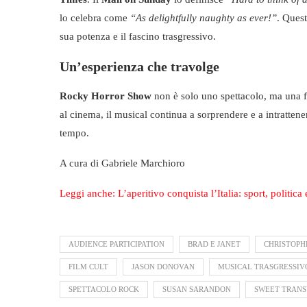
lo celebra come
“As delightfully naughty as ever!”
. Ques
sua potenza e il fascino trasgressivo.
Un’esperienza che travolge
Rocky Horror Show
non è solo uno spettacolo, ma una fe
al cinema, il musical continua a sorprendere e a intratt
tempo.
A cura di Gabriele Marchioro
Leggi anche: L’aperitivo conquista l’Italia: sport, politica
AUDIENCE PARTICIPATION
BRAD E JANET
CHRISTOPH
FILM CULT
JASON DONOVAN
MUSICAL TRASGRESSIV
SPETTACOLO ROCK
SUSAN SARANDON
SWEET TRANS