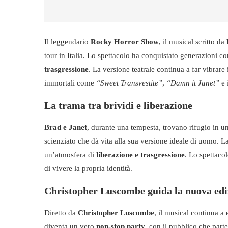
Il leggendario
Rocky Horror Show
, il musical scritto da
tour in Italia. Lo spettacolo ha conquistato generazioni c
trasgressione
. La versione teatrale continua a far vibrar
immortali come
“Sweet Transvestite”
,
“Damn it Janet”
e 
La trama tra brividi e liberazione
Brad e Janet
, durante una tempesta, trovano rifugio in u
scienziato che dà vita alla sua versione ideale di uomo. La
un’atmosfera di
liberazione e trasgressione
. Lo spettacol
di vivere la propria identità.
Christopher Luscombe guida la nuova edi
Diretto da
Christopher Luscombe
, il musical continua a 
diventa un vero
non-stop party
, con il pubblico che parte