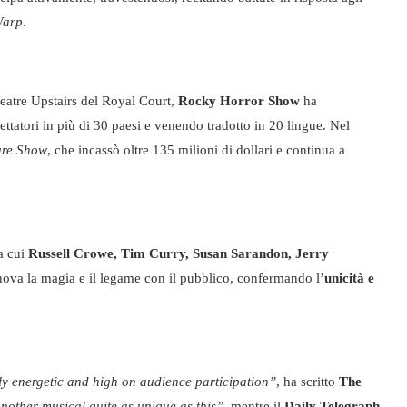
Warp
.
eatre Upstairs del Royal Court,
Rocky Horror Show
ha
ttatori in più di 30 paesi e venendo tradotto in 20 lingue. Nel
ure Show
, che incassò oltre 135 milioni di dollari e continua a
ra cui
Russell Crowe, Tim Curry, Susan Sarandon, Jerry
nova la magia e il legame con il pubblico, confermando l’
unicità e
sly energetic and high on audience participation”
, ha scritto
The
another musical quite as unique as this”
, mentre il
Daily Telegraph