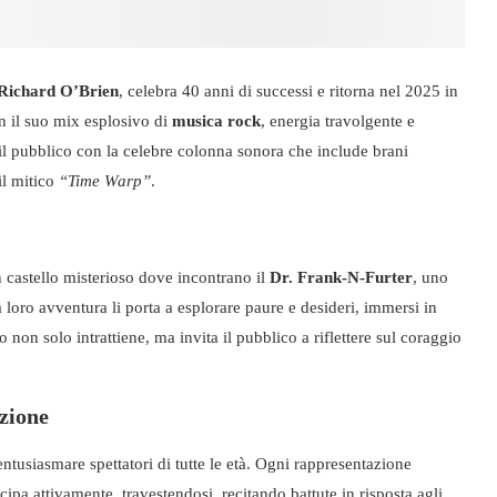
Richard O’Brien
, celebra 40 anni di successi e ritorna nel 2025 in
on il suo mix esplosivo di
musica rock
, energia travolgente e
e il pubblico con la celebre colonna sonora che include brani
il mitico
“Time Warp”
.
n castello misterioso dove incontrano il
Dr. Frank-N-Furter
, uno
 loro avventura li porta a esplorare paure e desideri, immersi in
o non solo intrattiene, ma invita il pubblico a riflettere sul coraggio
zione
entusiasmare spettatori di tutte le età. Ogni rappresentazione
cipa attivamente, travestendosi, recitando battute in risposta agli