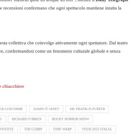
te recensioni confermano che ogni spettacolo mantiene intatta la
sta collettiva che coinvolge attivamente ogni spettatore. Dal teatro
enere, confermandosi come un fenomeno culturale globale e senza
 e chiacchiere
ER LUSCOMBE
DAMN IT JANET
DR. FRANK-N-FURTER
O
RICHARD O’BRIEN
ROCKY HORROR SHOW
VESTITE
TIM CURRY
TIME WARP
TOUR 2025 ITALIA