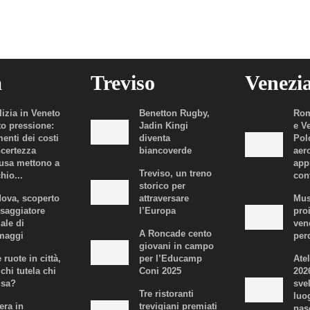
a
Treviso
Venezi
lizia in Veneto
Benetton Rugby,
Rom
to pressione:
Jadin Kingi
e V
enti dei costi
diventa
Polo
ncertezza
biancoverde
aer
fusa mettono a
app
Treviso, un treno
hio...
con
storico per
ova, scoperto
attraversare
Mus
ssaggiatore
l’Europa
proi
iale di
ven
A Roncade cento
maggi
per
giovani in campo
 ruote in città,
per l’Educamp
Atel
chi tutela chi
Coni 2025
202
usa?
svel
Tre ristoranti
luo
era in
trevigiani premiati
nas