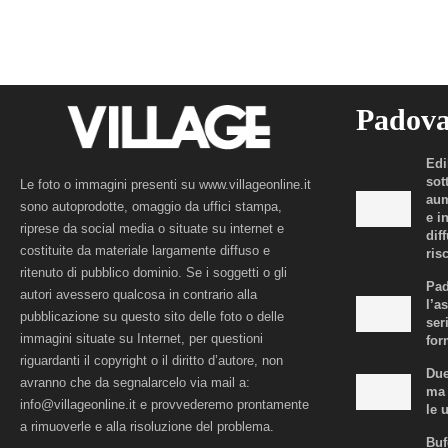
Padov
Edi
sot
Le foto o immagini presenti su www.villageonline.it
aum
sono autoprodotte, omaggio da uffici stampa,
e i
riprese da social media o situate su internet e
dif
costituite da materiale largamente diffuso e
risc
ritenuto di pubblico dominio. Se i soggetti o gli
Pad
autori avessero qualcosa in contrario alla
l’a
pubblicazione su questo sito delle foto o delle
ser
immagini situate su Internet, per questioni
for
riguardanti il copyright o il diritto d’autore, non
Due
avranno che da segnalarcelo via mail a:
ma 
info@villageonline.it e provvederemo prontamente
le 
a rimuoverle e alla risoluzione del problema.
Buf