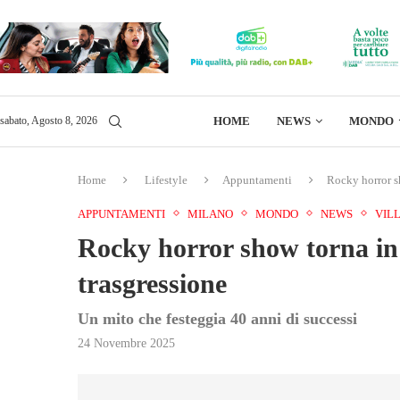
HOME
NEWS
MONDO
sabato, Agosto 8, 2026
Home
Lifestyle
Appuntamenti
Rocky horror sh
APPUNTAMENTI
MILANO
MONDO
NEWS
VIL
Rocky horror show torna in 
trasgressione
Un mito che festeggia 40 anni di successi
24 Novembre 2025