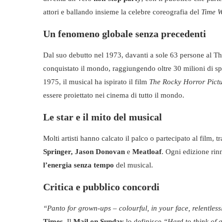
attori e ballando insieme la celebre coreografia del
Time 
Un fenomeno globale senza precedenti
Dal suo debutto nel 1973, davanti a sole 63 persone al Th
conquistato il mondo, raggiungendo oltre 30 milioni di spe
1975, il musical ha ispirato il film
The Rocky Horror Pict
essere proiettato nei cinema di tutto il mondo.
Le star e il mito del musical
Molti artisti hanno calcato il palco o partecipato al film, t
Springer, Jason Donovan
e
Meatloaf
. Ogni edizione rin
l’energia senza tempo
del musical.
Critica e pubblico concordi
“Panto for grown-ups – colourful, in your face, relentles
Times
. Il
Mail on Sunday
lo definisce
“Hard to think of 