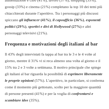
alimentazione e cibo (41%), lavoro (37%), shopping (35%),
gossip (33%) e cinema (21%) completano la top 10 dei temi più
chiacchierati durante l’aperitivo. Tra i personaggi più discussi
spiccano
gli influencer
(41%)
,
il capoufficio
(36%)
,
esponenti
politici
(29%)
,
sportivi e divi di Hollywood
(27%)
e altri
personaggi televisivi (21%).
Frequenza e motivazioni degli italiani al bar
Il 43% degli intervistati fa tappa al bar tra le 3 e le 4 volte al
giorno, mentre il 31% vi si reca almeno una volta al giorno e il
15% tra 2 e 3 volte a settimana. Il motivo principale che spinge
gli italiani al bar riguarda la possibilità di
esprimere liberamente
le proprie opinioni
(57%). L’aperitivo, in particolare, si conferma
come il momento più gettonato, scelto per la maggiore quantità
di persone presenti (41%) e per la voglia di
confrontarsi e
scambiare idee
(35%).