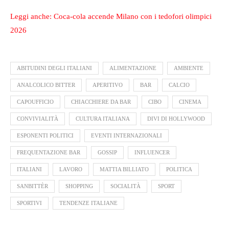
Leggi anche: Coca-cola accende Milano con i tedofori olimpici
2026
ABITUDINI DEGLI ITALIANI
ALIMENTAZIONE
AMBIENTE
ANALCOLICO BITTER
APERITIVO
BAR
CALCIO
CAPOUFFICIO
CHIACCHIERE DA BAR
CIBO
CINEMA
CONVIVIALITÀ
CULTURA ITALIANA
DIVI DI HOLLYWOOD
ESPONENTI POLITICI
EVENTI INTERNAZIONALI
FREQUENTAZIONE BAR
GOSSIP
INFLUENCER
ITALIANI
LAVORO
MATTIA BILLIATO
POLITICA
SANBITTÈR
SHOPPING
SOCIALITÀ
SPORT
SPORTIVI
TENDENZE ITALIANE