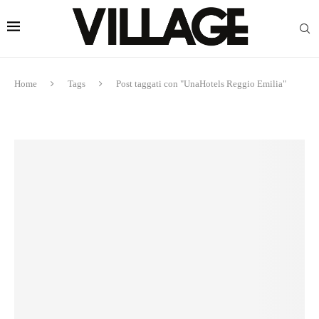
Home
Tags
Post taggati con "UnaHotels Reggio Emilia"