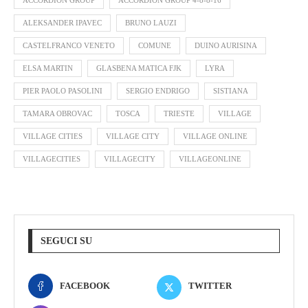
ACCORDION GROUP
ACCORDION GROUP 4-8-8-16
ALEKSANDER IPAVEC
BRUNO LAUZI
CASTELFRANCO VENETO
COMUNE
DUINO AURISINA
ELSA MARTIN
GLASBENA MATICA FJK
LYRA
PIER PAOLO PASOLINI
SERGIO ENDRIGO
SISTIANA
TAMARA OBROVAC
TOSCA
TRIESTE
VILLAGE
VILLAGE CITIES
VILLAGE CITY
VILLAGE ONLINE
VILLAGECITIES
VILLAGECITY
VILLAGEONLINE
SEGUCI SU
FACEBOOK
TWITTER