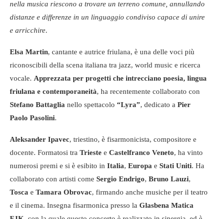
nella musica riescono a trovare un terreno comune, annullando
distanze e differenze in un linguaggio condiviso capace di unire
e arricchire
.
Elsa Martin
, cantante e autrice friulana, è una delle voci più
riconoscibili della scena italiana tra jazz, world music e ricerca
vocale.
Apprezzata per progetti che intrecciano poesia, lingua
friulana e contemporaneità
, ha recentemente collaborato con
Stefano Battaglia
nello spettacolo
“Lyra”
, dedicato a
Pier
Paolo Pasolini
.
Aleksander Ipavec
, triestino, è fisarmonicista, compositore e
docente. Formatosi tra
Trieste
e
Castelfranco Veneto
, ha vinto
numerosi premi e si è esibito in
Italia
,
Europa
e
Stati Uniti
. Ha
collaborato con artisti come
Sergio Endrigo
,
Bruno Lauzi
,
Tosca
e
Tamara Obrovac
, firmando anche musiche per il teatro
e il cinema. Insegna fisarmonica presso la
Glasbena Matica
FJK
, con la quale questo concerto è realizzato in sinergia, ed è