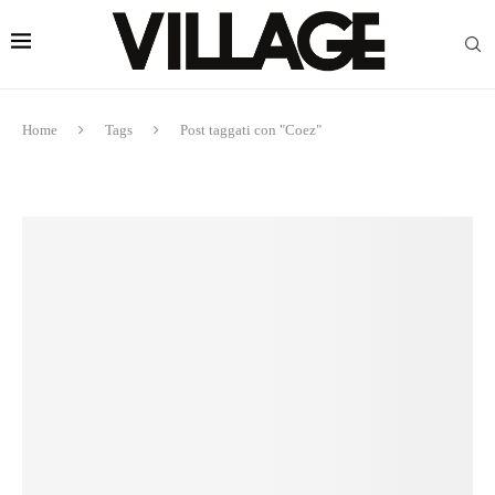
Home
Tags
Post taggati con "Coez"