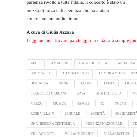
partenza rivolto a tutta l’Italia, il concerto è stato un
mezzo di forza e di speranza che ha aiutato
concretamente molte donne.
A cura di Giulia Azzara
Leggi anche: Trovare parcheggio in città sarà sempre più 
ABUSI
AMADEUS
ANNA FOGLIETTA
ANNALISA
BRUNORI SAS
CAMBIAMENTO
CENTRI ANTIVIOLENZ
DENUNCIA
DONNE
ELODIE
EMMA
FIORE
FRANCESCO GABBANI
GAIA
GIGI D'ALESSIO
IN
MEZZO
MUSICA
NAPOLI
NO
NOEMI
ROSE VILLAIN
SEGNALE
SOCIETÀ
SOLIDARIET
UNA NESSUNA CENTOMILA
URGENZA NAZIONALE
VE
VILLAGE CITY
VILLAGE ONLINE
VILLAGECITIES