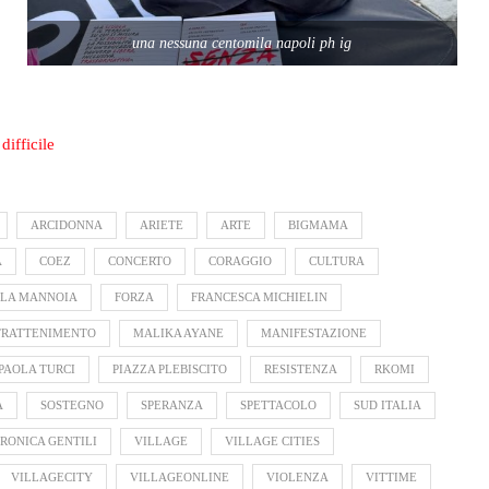
una nessuna centomila napoli ph ig
difficile
ARCIDONNA
ARIETE
ARTE
BIGMAMA
A
COEZ
CONCERTO
CORAGGIO
CULTURA
LLA MANNOIA
FORZA
FRANCESCA MICHIELIN
TRATTENIMENTO
MALIKA AYANE
MANIFESTAZIONE
PAOLA TURCI
PIAZZA PLEBISCITO
RESISTENZA
RKOMI
À
SOSTEGNO
SPERANZA
SPETTACOLO
SUD ITALIA
RONICA GENTILI
VILLAGE
VILLAGE CITIES
VILLAGECITY
VILLAGEONLINE
VIOLENZA
VITTIME