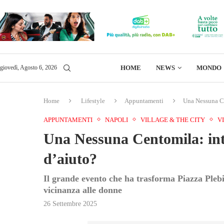
HOME
NEWS
MONDO
giovedì, Agosto 6, 2026
Home
Lifestyle
Appuntamenti
Una Nessuna Ce
APPUNTAMENTI
NAPOLI
VILLAGE & THE CITY
V
Una Nessuna Centomila: int
d’aiuto?
Il grande evento che ha trasforma Piazza Plebis
vicinanza alle donne
26 Settembre 2025