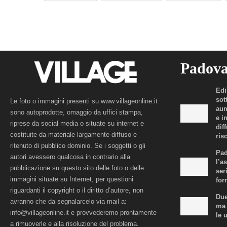
Padov
Edi
sot
Le foto o immagini presenti su www.villageonline.it
aum
sono autoprodotte, omaggio da uffici stampa,
e i
riprese da social media o situate su internet e
dif
costituite da materiale largamente diffuso e
risc
ritenuto di pubblico dominio. Se i soggetti o gli
Pad
autori avessero qualcosa in contrario alla
l’a
pubblicazione su questo sito delle foto o delle
ser
immagini situate su Internet, per questioni
for
riguardanti il copyright o il diritto d’autore, non
Due
avranno che da segnalarcelo via mail a:
ma 
info@villageonline.it e provvederemo prontamente
le 
a rimuoverle e alla risoluzione del problema.