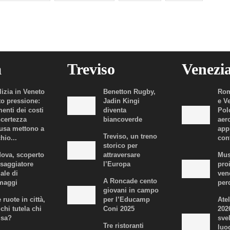
a
Treviso
Venezi
lizia in Veneto
Benetton Rugby,
Rom
to pressione:
Jadin Kingi
e V
enti dei costi
diventa
Polo
ncertezza
biancoverde
aer
fusa mettono a
app
Treviso, un treno
hio...
con
storico per
ova, scoperto
attraversare
Mus
ssaggiatore
l’Europa
proi
iale di
ven
A Roncade cento
maggi
per
giovani in campo
 ruote in città,
per l’Educamp
Atel
chi tutela chi
Coni 2025
202
usa?
svel
Tre ristoranti
luo