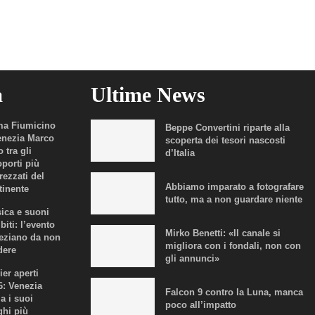
a
Ultime News
a Fiumicino
Beppe Convertini riparte alla
enezia Marco
scoperta dei tesori nascosti
 tra gli
d’Italia
oporti più
rezzati del
Abbiamo imparato a fotografare
tinente
tutto, ma a non guardare niente
ica e suoni
biti: l’evento
Mirko Benetti: «Il canale si
eziano da non
migliora con i fondali, non con
dere
gli annunci»
ier aperti
6: Venezia
Falcon 9 contro la Luna, manca
a i suoi
poco all’impatto
ghi più