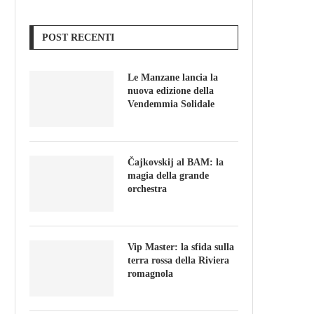
POST RECENTI
Le Manzane lancia la
nuova edizione della
Vendemmia Solidale
Čajkovskij al BAM: la
magia della grande
orchestra
Vip Master: la sfida sulla
terra rossa della Riviera
romagnola