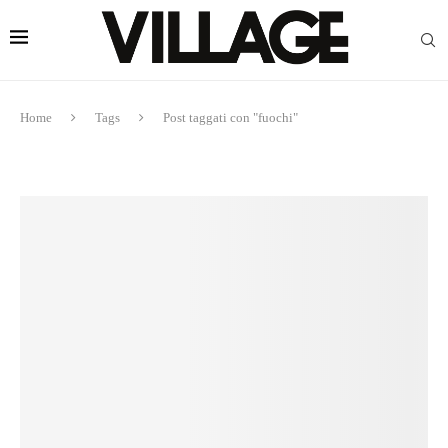
Home
Tags
Post taggati con "fuochi"