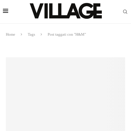
Home
Tags
Post taggati con "H&M"