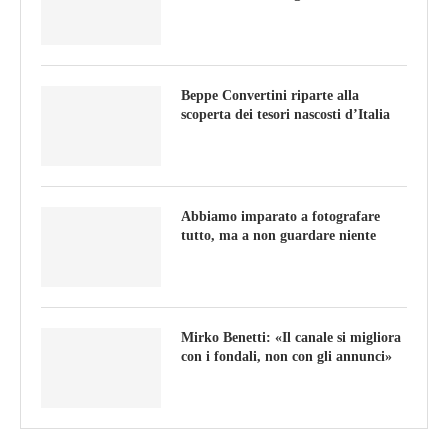
Beppe Convertini riparte alla
scoperta dei tesori nascosti d’Italia
Abbiamo imparato a fotografare
tutto, ma a non guardare niente
Mirko Benetti: «Il canale si migliora
con i fondali, non con gli annunci»