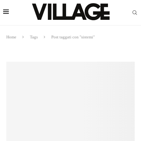
Home
Tags
Post taggati con "sistemi"