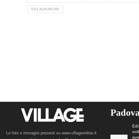
VILLAGEONLINE
Padov
Edi
sot
Le foto o immagini presenti su www.villageonline.it
aum