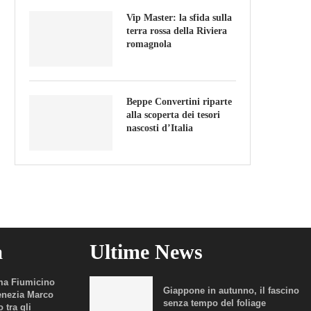
Vip Master: la sfida sulla
terra rossa della Riviera
romagnola
Beppe Convertini riparte
alla scoperta dei tesori
nascosti d’Italia
a
Ultime News
a Fiumicino
Giappone in autunno, il fascino
enezia Marco
senza tempo del foliage
 tra gli