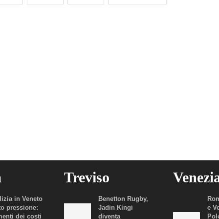
a
Treviso
Venezi
lizia in Veneto
Benetton Rugby,
Rom
to pressione:
Jadin Kingi
e V
enti dei costi
diventa
Polo