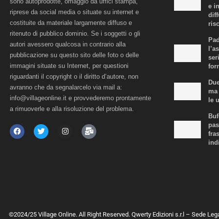
sono autoprodotte, omaggio da uffici stampa,
e i
riprese da social media o situate su internet e
dif
costituite da materiale largamente diffuso e
risc
ritenuto di pubblico dominio. Se i soggetti o gli
Pad
autori avessero qualcosa in contrario alla
l’a
pubblicazione su questo sito delle foto o delle
ser
immagini situate su Internet, per questioni
for
riguardanti il copyright o il diritto d’autore, non
Due
avranno che da segnalarcelo via mail a:
ma 
info@villageonline.it e provvederemo prontamente
le 
a rimuoverle e alla risoluzione del problema.
Buf
pas
fra
ind
©2024/25 Village Online. All Right Reserved. Qwerty Edizioni s.r.l – Sede Leg