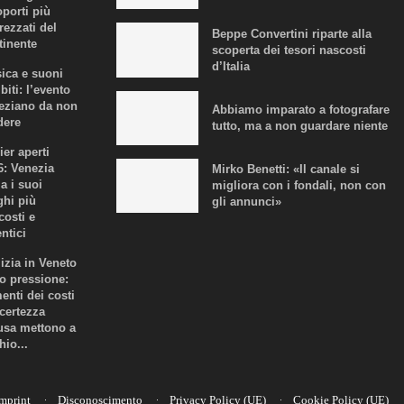
oporti più
rezzati del
Beppe Convertini riparte alla
tinente
scoperta dei tesori nascosti
d’Italia
ica e suoni
biti: l’evento
eziano da non
Abbiamo imparato a fotografare
dere
tutto, ma a non guardare niente
ier aperti
6: Venezia
Mirko Benetti: «Il canale si
a i suoi
migliora con i fondali, non con
ghi più
gli annunci»
costi e
ntici
lizia in Veneto
to pressione:
enti dei costi
ncertezza
fusa mettono a
hio...
mprint
Disconoscimento
Privacy Policy (UE)
Cookie Policy (UE)