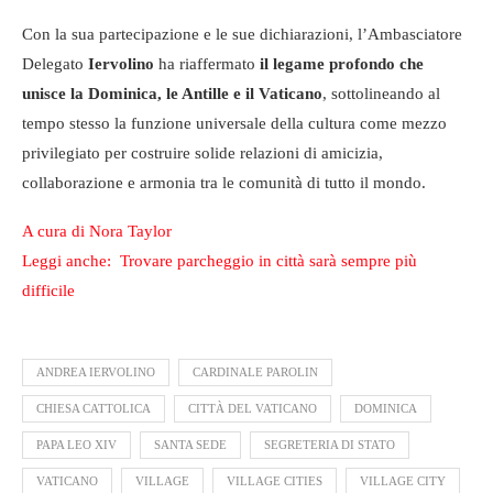
Con la sua partecipazione e le sue dichiarazioni, l’Ambasciatore
Delegato
Iervolino
ha riaffermato
il legame profondo che
unisce la Dominica, le Antille e il Vaticano
, sottolineando al
tempo stesso la funzione universale della cultura come mezzo
privilegiato per costruire solide relazioni di amicizia,
collaborazione e armonia tra le comunità di tutto il mondo.
A cura di Nora Taylor
Leggi anche: Trovare parcheggio in città sarà sempre più
difficile
ANDREA IERVOLINO
CARDINALE PAROLIN
CHIESA CATTOLICA
CITTÀ DEL VATICANO
DOMINICA
PAPA LEO XIV
SANTA SEDE
SEGRETERIA DI STATO
VATICANO
VILLAGE
VILLAGE CITIES
VILLAGE CITY