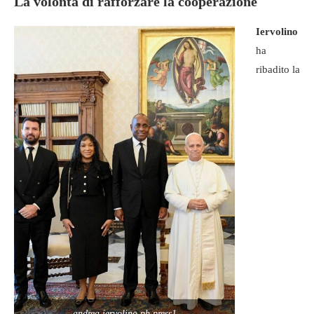
La volontà di rafforzare la cooperazione
Iervolino
ha
ribadito la
andrea iervolino ph press1