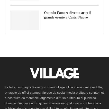
Quando l’amore diventa arte: il
grande evento a Castel Nuovo
Le foto o immagini presenti su www.villageonline.it sono autoprodotte,
omaggio da uffici stampa, riprese da social media o situate su internet
e costituite da materiale largamente diffuso e ritenuto di pubblico
dominio. Se i soggetti o gli autori avessero qualcosa in contrario alla
pubblicazione su questo sito delle foto o delle immagini situate su