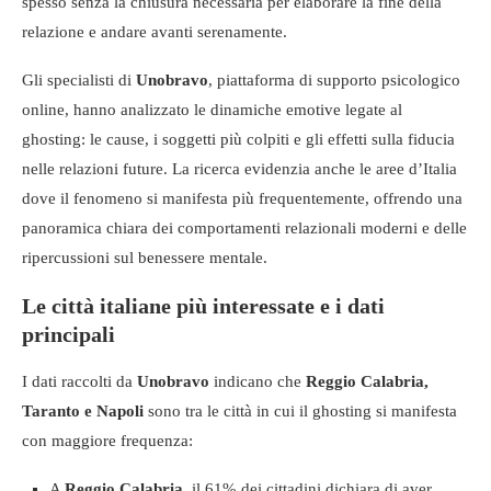
spesso senza la chiusura necessaria per elaborare la fine della
relazione e andare avanti serenamente.
Gli specialisti di
Unobravo
, piattaforma di supporto psicologico
online, hanno analizzato le dinamiche emotive legate al
ghosting: le cause, i soggetti più colpiti e gli effetti sulla fiducia
nelle relazioni future. La ricerca evidenzia anche le aree d’Italia
dove il fenomeno si manifesta più frequentemente, offrendo una
panoramica chiara dei comportamenti relazionali moderni e delle
ripercussioni sul benessere mentale.
Le città italiane più interessate e i dati
principali
I dati raccolti da
Unobravo
indicano che
Reggio Calabria,
Taranto e Napoli
sono tra le città in cui il ghosting si manifesta
con maggiore frequenza:
A
Reggio Calabria
, il 61% dei cittadini dichiara di aver