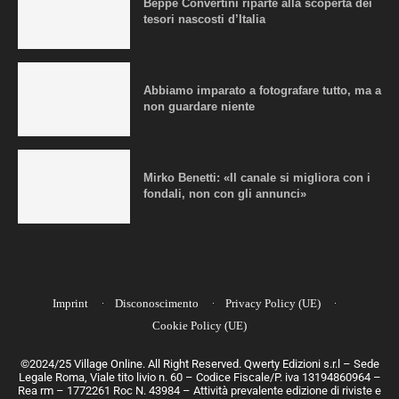
Beppe Convertini riparte alla scoperta dei
tesori nascosti d’Italia
Abbiamo imparato a fotografare tutto, ma a
non guardare niente
Mirko Benetti: «Il canale si migliora con i
fondali, non con gli annunci»
Imprint
Disconoscimento
Privacy Policy (UE)
Cookie Policy (UE)
©2024/25 Village Online. All Right Reserved. Qwerty Edizioni s.r.l – Sede
Legale Roma, Viale tito livio n. 60 – Codice Fiscale/P. iva 13194860964 –
Rea rm – 1772261 Roc N. 43984 – Attività prevalente edizione di riviste e