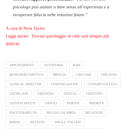
psicologo può aiutare a dare senso all’esperienza e a
recuperare fiducia nelle relazioni future.”
A cura di Nora Taylor
Leggi anche: Trovare parcheggio in città sarà sempre più
difficile
APPUNTAMENTI
AUTOSTIMA
BARI
BENESSERE EMOTIVO
BRESCIA
CAGLIARI
CHIUSURA
CLINICAL DIRECTOR
COMUNICAZIONE
CONSAPEVOLEZZA
DATING APP
EMOZIONI
FIDUCIA
GHOSTING
GIOVANI ADULTI
NAPOLI
PADOVA
PRIORITÀ
PSICOTERAPEUTA
REGGIO CALABRIA
RELAZIONI
RIMINI
SILENZIO
SINGLE ITALIANI