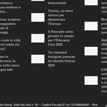
ncertezza
biancoverde
aer
fusa mettono a
app
Treviso, un treno
hio...
con
storico per
ova, scoperto
attraversare
Mus
ssaggiatore
l’Europa
proi
iale di
ven
A Roncade cento
maggi
per
giovani in campo
 ruote in città,
per l’Educamp
Atel
chi tutela chi
Coni 2025
202
usa?
svel
Tre ristoranti
luo
era in
trevigiani premiati
nas
ticceria: la
da Identità Golose
aute
se sulla cassa
2025
igna tutti
Edi
sot
aum
e i
dif
risc
ale Roma, Viale tito livio n. 60 – Codice Fiscale/P. iva 13194860964 – Rea
I