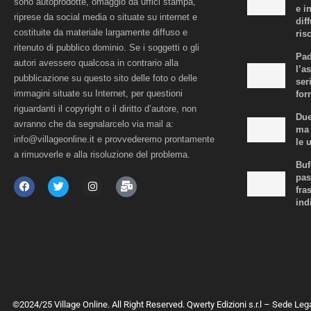
sono autoprodotte, omaggio da uffici stampa,
e i
riprese da social media o situate su internet e
dif
costituite da materiale largamente diffuso e
risc
ritenuto di pubblico dominio. Se i soggetti o gli
Pad
autori avessero qualcosa in contrario alla
l’a
pubblicazione su questo sito delle foto o delle
ser
immagini situate su Internet, per questioni
for
riguardanti il copyright o il diritto d’autore, non
Due
avranno che da segnalarcelo via mail a:
ma 
info@villageonline.it e provvederemo prontamente
le 
a rimuoverle e alla risoluzione del problema.
Buf
pas
fra
ind
©2024/25 Village Online. All Right Reserved. Qwerty Edizioni s.r.l – Sede Leg