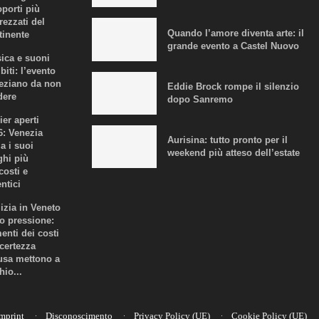
oporti più
rezzati del
Quando l’amore diventa arte: il
tinente
grande evento a Castel Nuovo
ica e suoni
biti: l’evento
eziano da non
Eddie Brock rompe il silenzio
dere
dopo Sanremo
ier aperti
6: Venezia
Aurisina: tutto pronto per il
a i suoi
weekend più atteso dell’estate
ghi più
costi e
ntici
lizia in Veneto
to pressione:
enti dei costi
ncertezza
fusa mettono a
hio...
mprint
Disconoscimento
Privacy Policy (UE)
Cookie Policy (UE)