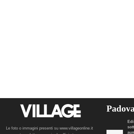
Padov
Edi
sot
Le foto o immagini presenti su www.villageonline.it
aum