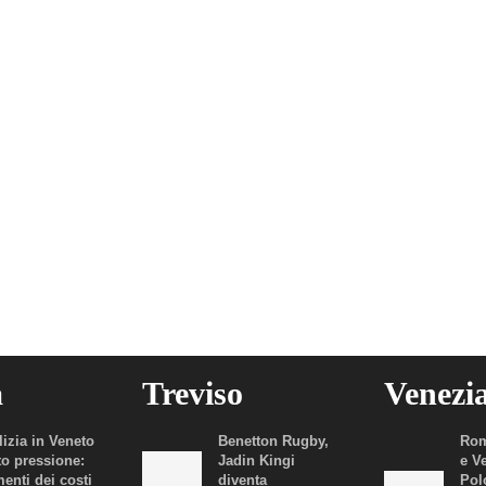
a
Treviso
Venezi
lizia in Veneto
Benetton Rugby,
Rom
to pressione:
Jadin Kingi
e V
enti dei costi
diventa
Polo