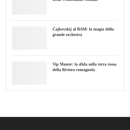
Čajkovskij al BAM: la magia della
grande orchestra
Vip Master: la sfida sulla terra rossa
della Riviera romagnola